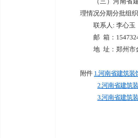
（三）
河南省
理情况分期分批组
联系人
: 李心
邮
箱
：
154732
地
址
：郑州市
附件
1.河南省建筑装
2.河南省建筑
3.河南省建筑