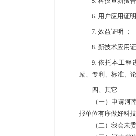
5.
科技查新报
6.
用户应用证
7.
效益证明
；
8.
新技术应用
9.
依托本工程
励、专利、标准、
四、其它
（一）
申请河
报单位有序做好科
（二）
我会未