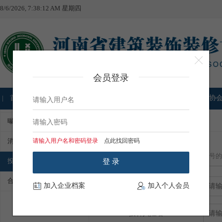
8/6/2026, 7:38:12 AM 星期四
会员登录
首页
协会通知
公示公告
协会工作
职称评审
协
首页
家装投诉
投诉中心
曝光台
消费指南
请输入用户名和密码登录
点此找回密码
家装投诉举报
带有
号的
投诉中心
合同下载
加入企业档案
加入个人会员
投诉单位名称
投诉人姓名