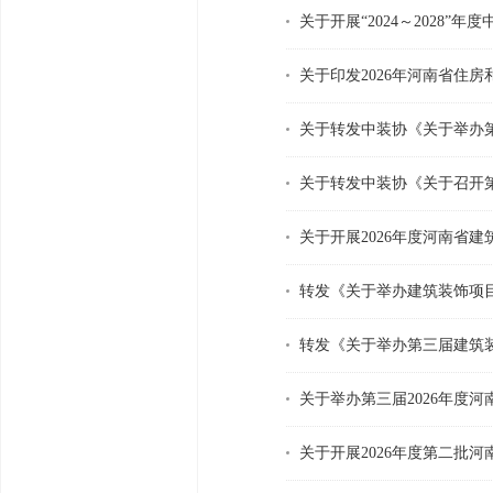
关于开展“2024～2028
关于印发2026年河南省住
关于转发中装协《关于举办第
关于转发中装协《关于召开
关于开展2026年度河南省
转发《关于举办建筑装饰项
转发《关于举办第三届建筑
关于举办第三届2026年度
关于开展2026年度第二批