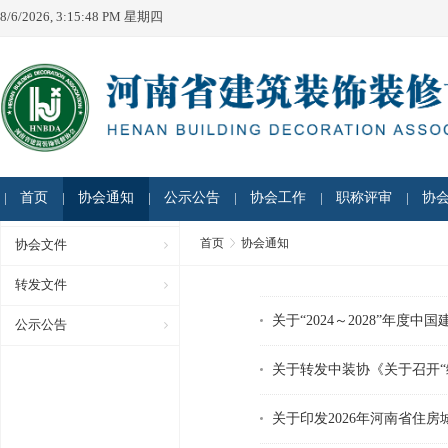
8/6/2026, 3:15:48 PM 星期四
首页
协会通知
公示公告
协会工作
职称评审
协
首页
协会通知
协会文件
转发文件
关于“2024～2028”年
公示公告
关于转发中装协《关于召开
关于印发2026年河南省住房