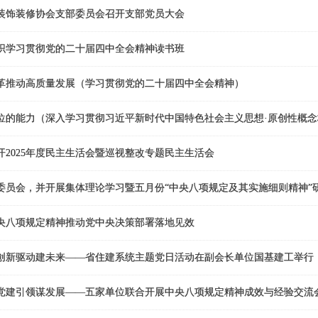
装饰装修协会支部委员会召开支部党员大会
织学习贯彻党的二十届四中全会精神读书班
革推动高质量发展（学习贯彻党的二十届四中全会精神）
位的能力（深入学习贯彻习近平新时代中国特色社会主义思想·原创性概
开2025年度民主生活会暨巡视整改专题民主生活会
委员会，并开展集体理论学习暨五月份“中央八项规定及其实施细则精神”
央八项规定精神推动党中央决策部署落地见效
创新驱动建未来——省住建系统主题党日活动在副会长单位国基建工举行
党建引领谋发展——五家单位联合开展中央八项规定精神成效与经验交流